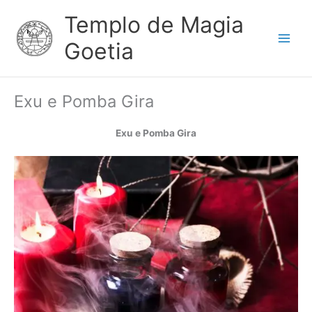
Ir
Main
Templo de Magia
para
Menu
o
Goetia
conteúdo
Exu e Pomba Gira
Exu e Pomba Gira