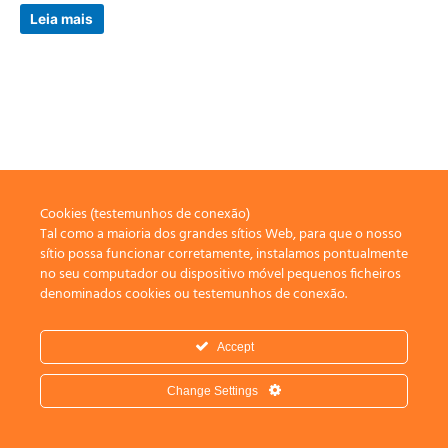
Avaliação
0
Leia mais
de
5
Cookies (testemunhos de conexão)
Tal como a maioria dos grandes sítios Web, para que o nosso
sítio possa funcionar corretamente, instalamos pontualmente
no seu computador ou dispositivo móvel pequenos ficheiros
denominados cookies ou testemunhos de conexão.
Accept
Copyright © 2026 Templo de Magia Goetia | Powered by
Tema Astra
para WordPress
Change Settings